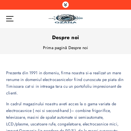
S
a
r
i
l
a
Despre noi
c
Prima pagină
Despre noi
o
n
ț
i
Prezenta din 1991 in domeniu, firma noastra si-a realizat un mare
n
renume in domeniul electrocasnicelor fiind cunoscuta pe piata din
u
Timisoara cat si in intreaga tara cu un portofoliu impresionant de
t
clienti.
In cadrul magazinului noastru aveti acces la o gama variata de
electrocasnice ( noi si second-hand )– combine frigorifice,
televizoare, masini de spalat automate si semiautomate,
LCD/plasme, uscatoare rufe, congelatoare, electrocasnice mici,
import Germania (in pondere de 90 %), de la marci cunoscute: