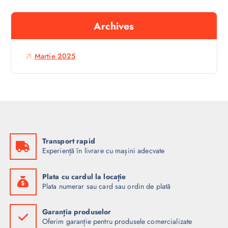
t
ă
Archives
d
u
p
Martie 2025
ă
:
Transport rapid
Experiență în livrare cu mașini adecvate
Plata cu cardul la locație
Plata numerar sau card sau ordin de plată
Garanția produselor
Oferim garanție pentru produsele comercializate