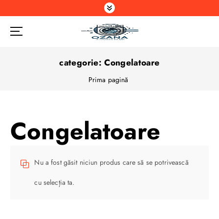
S
a
r
i
l
a
categorie:
Congelatoare
c
Prima pagină
o
n
ț
i
Congelatoare
n
u
t
Nu a fost găsit niciun produs care să se potrivească
cu selecția ta.